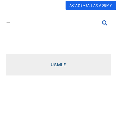
ACADEMIA | ACADEMY
USMLE