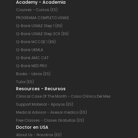
Academy - Academia
Courses - Cursos (ES)
PROGRAMA COMPLETO USMLE
Q-Bank USMLE Step 1 (EN)
Q-Bank USMLE Step 2CK (EN)
Q-Bank MCCQE 1 (EN)
Q-Bank UKMLA
Q-Bank AMC CAT
Q-Bank MED PRO
Books - Libros (ES)
Tutor (ES)
Resources - Recursos
Clinical Case Of The Month - Caso Clínico Del Mes
Support Material - Apoyos (ES)
Medical Advisor - Asesor médico (ES)
Free Classes - Clases Gratuitas (ES)
Doctor en USA
About Us - Nosotros (ES)