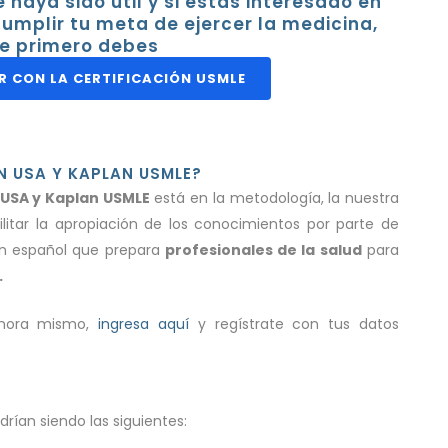
haya sido útil y si estás interesado en
umplir tu meta de ejercer la medicina,
e primero debes
R CON LA CERTIFICACIÓN USMLE
N USA Y KAPLAN USMLE?
 USA y
Kaplan USMLE
está en la metodología, la nuestra
itar la apropiación de los conocimientos por parte de
en español que prepara
profesionales de la salud
para
.
ahora mismo,
ingresa aquí
y regístrate con tus datos
drían siendo las siguientes: