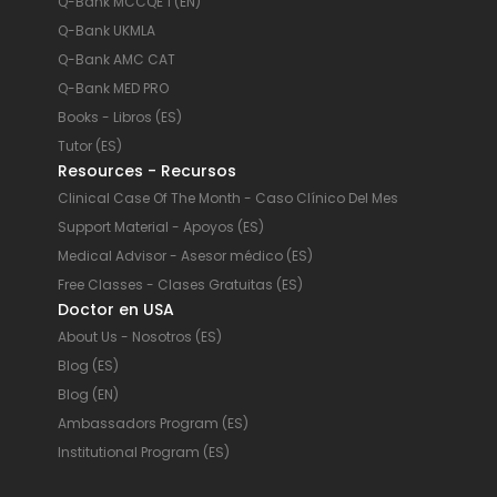
Q-Bank MCCQE 1 (EN)
Q-Bank UKMLA
Q-Bank AMC CAT
Q-Bank MED PRO
Books - Libros (ES)
Tutor (ES)
Resources - Recursos
Clinical Case Of The Month - Caso Clínico Del Mes
Support Material - Apoyos (ES)
Medical Advisor - Asesor médico (ES)
Free Classes - Clases Gratuitas (ES)
Doctor en USA
About Us - Nosotros (ES)
Blog (ES)
Blog (EN)
Ambassadors Program (ES)
Institutional Program (ES)