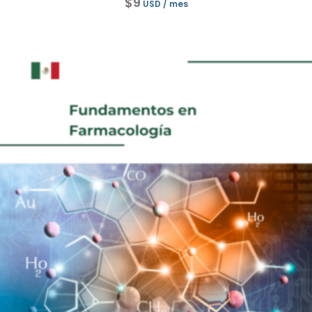
$
9
USD
/ mes