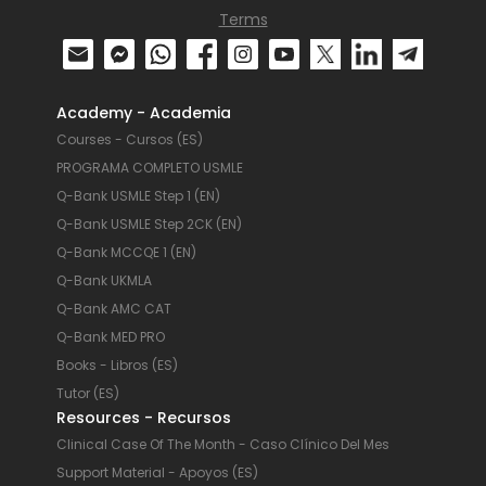
Terms
Academy - Academia
Courses - Cursos (ES)
PROGRAMA COMPLETO USMLE
Q-Bank USMLE Step 1 (EN)
Q-Bank USMLE Step 2CK (EN)
Q-Bank MCCQE 1 (EN)
Q-Bank UKMLA
Q-Bank AMC CAT
Q-Bank MED PRO
Books - Libros (ES)
Tutor (ES)
Resources - Recursos
Clinical Case Of The Month - Caso Clínico Del Mes
Support Material - Apoyos (ES)