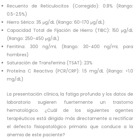
Recuento de Reticulocitos (Corregido): 0.8% (Rango:
0.5−2.5%)
Hierro Sérico: 35 μg/dL (Rango: 60-170 μg/dL)
Capacidad Total de Fijación de Hierro (TIBC): 150 μg/dL
(Rango: 250-450 μg/dL)
Ferritina: 300 ng/mL (Rango: 30−400 ng/mL para
hombres)
Saturación de Transferrina (TSAT): 23%
Proteína C Reactiva (PCR/CRP): 1.5 mg/dL (Rango: <1.0
mg/dL)
La presentación clínica, la fatiga profunda y los datos de
laboratorio sugieren fuertemente un trastorno
hematológico. ¿Cuál de los siguientes agentes
terapéuticos está dirigido más directamente a rectificar
el defecto fisiopatológico primario que conduce a la
anemia de este paciente?