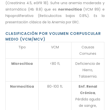
(Creatinina 4.5, eGFR 18). Sufre una anemia moderada y
sintomática (Hb 8.8) que es
normocítica
(VCM 89) e
hipoproliferativa (Reticulocitos bajos 0.8%). Es la
presentación clásica de la Anemia por ERC.
CLASIFICACIÓN POR VOLUMEN CORPUSCULAR
MEDIO (VCM/MCV)
Tipo
VCM
Causas
Comunes
Microcítica
<80 fL
Deficiencia de
Hierro,
Talasemia.
Normocítica
80−100 fL
Enf. Renal
Crónica
,
Pérdida aguda
de sangre,