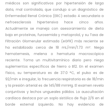
médicos son significativos por hipertensión de larga
data, mal controlada, que condujo a un diagnóstico de
Enfermedad Renal Crónica (ERC) estadio 4 secundaria a
nefroesclerosis hipertensiva hace cinco años.
Actualmente se maneja con asesoramiento de dieta
baja en proteínas, furosemida y metoprolol, y su Tasa de
Filtración Glomerular estimada (eGFR) más reciente se
ha estabilizado cerca de 18 mL/min/1.73 m². Niega
hematemesis, melena o hematuria macroscópica
reciente. Toma un multivitamínico diario pero niega
suplementos específicos de hierro o B12. En el examen
físico, su temperatura es de 37.0 °C, el pulso es de
92/min e irregular, la frecuencia respiratoria es de 18/min
y la presión arterial es de 145/88 mmHg. El examen revela
conjuntivas y lechos ungueales pálidos. La auscultación
cardíaca destaca por un soplo sistólico de flujo 2/6 en el
borde esternal izquierdo. No hay evidencia de