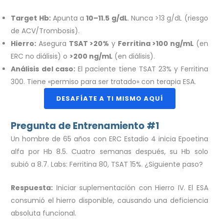
Target Hb:
Apunta a
10–11.5 g/dL
. Nunca >13 g/dL (riesgo
de ACV/Trombosis).
Hierro:
Asegura
TSAT >20%
y
Ferritina >100 ng/mL
(en
ERC no diálisis) o
>200 ng/mL
(en diálisis).
Análisis del caso:
El paciente tiene TSAT 23% y Ferritina
300. Tiene «permiso para ser tratado» con terapia ESA.
DESAFÍATE A TI MISMO AQUÍ
Pregunta de Entrenamiento #1
Un hombre de 65 años con ERC Estadio 4 inicia Epoetina
alfa por Hb 8.5. Cuatro semanas después, su Hb solo
subió a 8.7. Labs: Ferritina 80, TSAT 15%. ¿Siguiente paso?
Respuesta:
Iniciar suplementación con Hierro IV. El ESA
consumió el hierro disponible, causando una deficiencia
absoluta funcional.