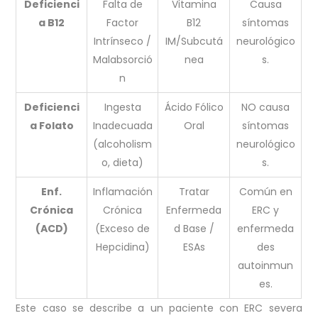
Deficienci
Falta de
Vitamina
Causa
a B12
Factor
B12
síntomas
Intrínseco /
IM/Subcutá
neurológico
Malabsorció
nea
s.
n
Deficienci
Ingesta
Ácido Fólico
NO causa
a Folato
Inadecuada
Oral
síntomas
(alcoholism
neurológico
o, dieta)
s.
Enf.
Inflamación
Tratar
Común en
Crónica
Crónica
Enfermeda
ERC y
(ACD)
(Exceso de
d Base /
enfermeda
Hepcidina)
ESAs
des
autoinmun
es.
Este caso se describe a un paciente con ERC severa