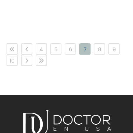
La profesión médica es una vocación
noble y demandante que...
4
5
6
7
8
9
10