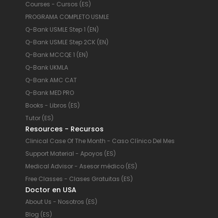
Courses - Cursos (ES)
PROGRAMA COMPLETO USMLE
Q-Bank USMLE Step 1 (EN)
Q-Bank USMLE Step 2CK (EN)
Q-Bank MCCQE 1 (EN)
Q-Bank UKMLA
Q-Bank AMC CAT
Q-Bank MED PRO
Books - Libros (ES)
Tutor (ES)
Resources - Recursos
Clinical Case Of The Month - Caso Clínico Del Mes
Support Material - Apoyos (ES)
Medical Advisor - Asesor médico (ES)
Free Classes - Clases Gratuitas (ES)
Doctor en USA
About Us - Nosotros (ES)
Blog (ES)